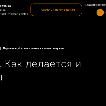
Задайте вопро
с офиса:
сква,
Скачать каталог с ценами
ожевническая 7 стр. 1
Перешив шубы. Как делается и зачем он нужен.
 Как делается и
.