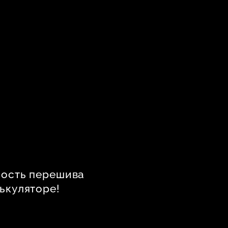
мость перешива
ькуляторе!