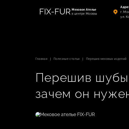
Адре
FIX-FUR
Меховое Ателье
г. Мо
в центре Москвы
ул. К
Главная
Полезные статьи
Перешив меховых изделий
Перешив шубы.
зачем он нужен